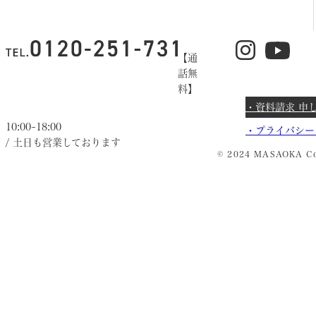
【通
話無
料】
・資料請求 申
10:00~18:00
・
プライバシー
/ 土日も営業しております
© 2024 MASAOKA Co