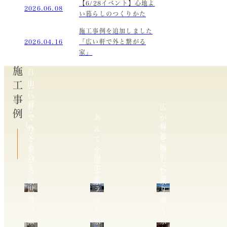
【6/28イベント】心地よ
2026.06.08
い暮らしのつくりかた
施工事例を追加しました
2026.04.16
「広い軒で外と繋がる
家」
施工事例
自
由
広
に
い
暮
軒
広
ら
で
あ
が
し、
複
外
え
り
支
雑
と
て
を
え
地
繋
を
愉
合
空
形
が
選
し
う
中
に
る
ぶ
む
二
テ
寄
家
家
家
世
ラ
り
帯
ス
添
の
の
う
家
家
家