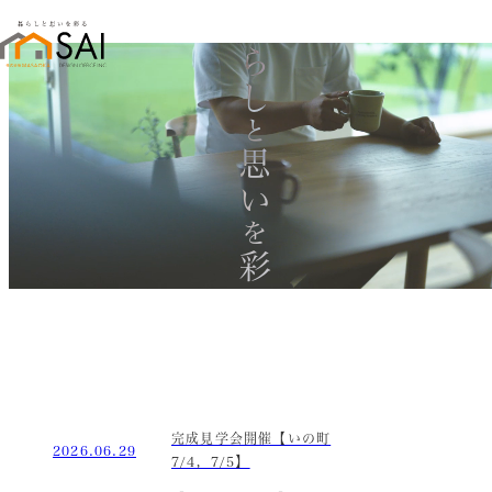
暮らし
と
思い
を
彩る
完成見学会開催【いの町
2026.06.29
7/4，7/5】