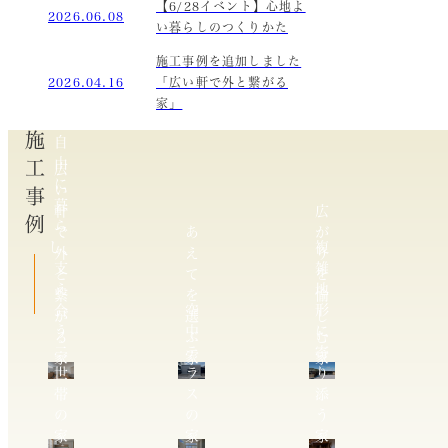
【6/28イベント】心地よ
2026.06.08
い暮らしのつくりかた
施工事例を追加しました
2026.04.16
「広い軒で外と繋がる
家」
施工事例
自
由
広
に
い
暮
軒
広
ら
で
あ
が
し、
複
外
え
り
支
雑
と
て
を
え
地
繋
を
愉
合
空
形
が
選
し
う
中
に
る
ぶ
む
二
テ
寄
家
家
家
世
ラ
り
帯
ス
添
の
の
う
家
家
家