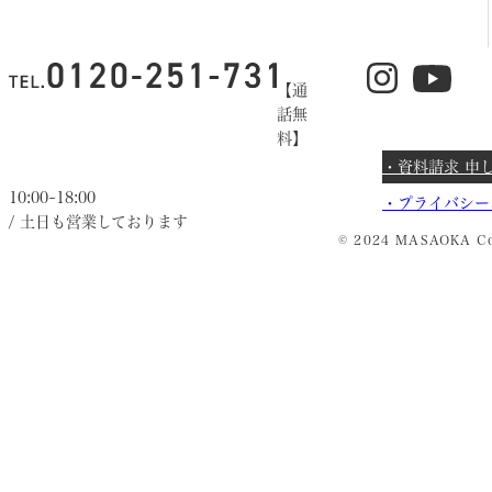
【通
話無
料】
・資料請求 申
10:00~18:00
・
プライバシー
/ 土日も営業しております
© 2024 MASAOKA Co