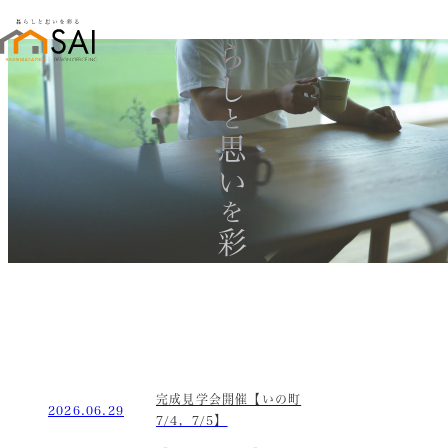
暮らし
と
思い
を
彩る
完成見学会開催【いの町
2026.06.29
7/4，7/5】