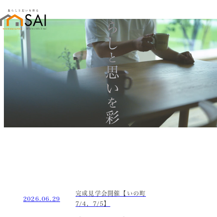
暮らし
と
思い
を
彩る
完成見学会開催【いの町
2026.06.29
7/4，7/5】