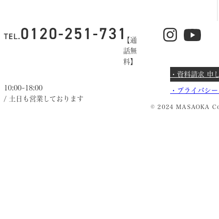
【通
話無
料】
・資料請求 申
10:00~18:00
・
プライバシー
/ 土日も営業しております
© 2024 MASAOKA Co