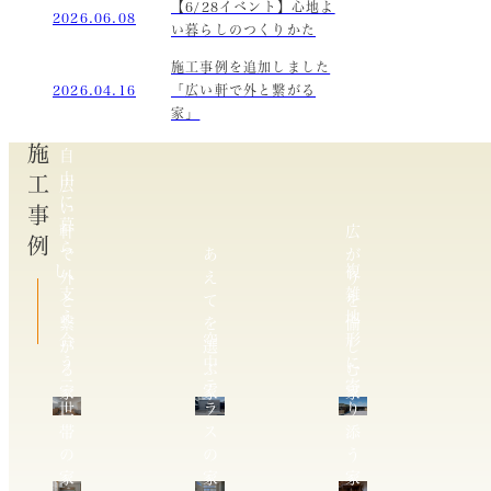
【6/28イベント】心地よ
2026.06.08
い暮らしのつくりかた
施工事例を追加しました
2026.04.16
「広い軒で外と繋がる
家」
施工事例
自
由
広
に
い
暮
軒
広
ら
で
あ
が
し、
複
外
え
り
支
雑
と
て
を
え
地
繋
を
愉
合
空
形
が
選
し
う
中
に
る
ぶ
む
二
テ
寄
家
家
家
世
ラ
り
帯
ス
添
の
の
う
家
家
家