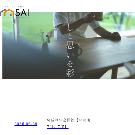
暮らし
と
思い
を
彩る
完成見学会開催【いの町
2026.06.29
7/4，7/5】