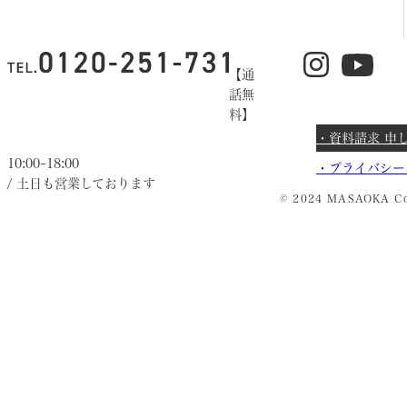
【通
話無
料】
・資料請求 申
10:00~18:00
・
プライバシー
/ 土日も営業しております
© 2024 MASAOKA Co