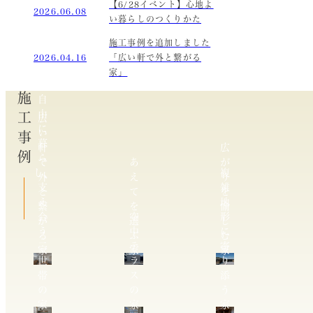
【6/28イベント】心地よ
2026.06.08
い暮らしのつくりかた
施工事例を追加しました
2026.04.16
「広い軒で外と繋がる
家」
施工事例
自
由
広
に
い
暮
軒
広
ら
で
あ
が
し、
複
外
え
り
支
雑
と
て
を
え
地
繋
を
愉
合
空
形
が
選
し
う
中
に
る
ぶ
む
二
テ
寄
家
家
家
世
ラ
り
帯
ス
添
の
の
う
家
家
家