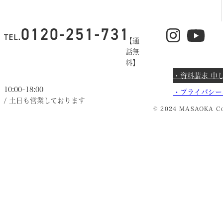
【通
話無
料】
・資料請求 申
10:00~18:00
・
プライバシー
/ 土日も営業しております
© 2024 MASAOKA Co