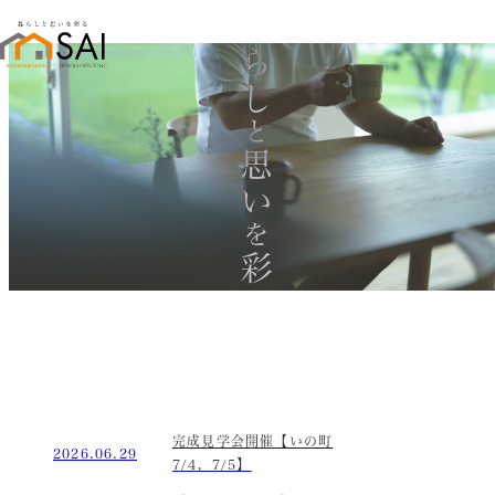
暮らし
と
思い
を
彩る
完成見学会開催【いの町
2026.06.29
7/4，7/5】