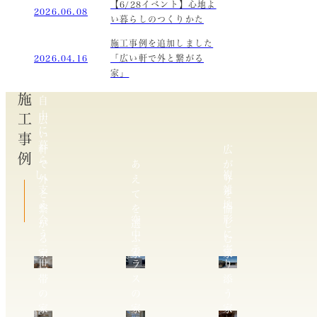
【6/28イベント】心地よ
2026.06.08
い暮らしのつくりかた
施工事例を追加しました
2026.04.16
「広い軒で外と繋がる
家」
施工事例
自
由
広
に
い
暮
軒
広
ら
で
あ
が
し、
複
外
え
り
支
雑
と
て
を
え
地
繋
を
愉
合
空
形
が
選
し
う
中
に
る
ぶ
む
二
テ
寄
家
家
家
世
ラ
り
帯
ス
添
の
の
う
家
家
家