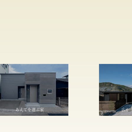
あえてを選ぶ家
広が