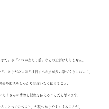
べきだ」や
「これが当たり前」などの
正解はありません。
など、
きりがないほど注目すべき点が
多い家づくりにおいて、
過去や現状を
しっかり間違いなく伝えること、
に
たくさんの情報と提案を
伝えることだと思います。
の人にとってのベスト」
が見つかりやすくすることが、