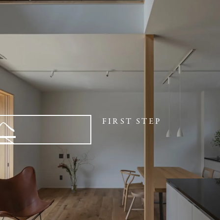
へ
FIRST STEP