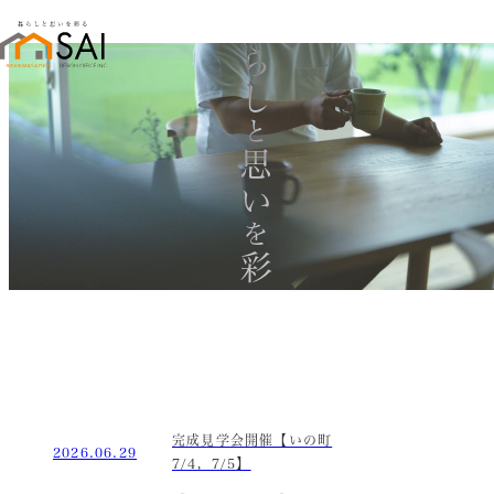
暮らし
と
思い
を
彩る
完成見学会開催【いの町
2026.06.29
7/4，7/5】