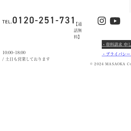
【通
話無
料】
・資料請求 申
10:00~18:00
・
プライバシー
/ 土日も営業しております
© 2024 MASAOKA Co