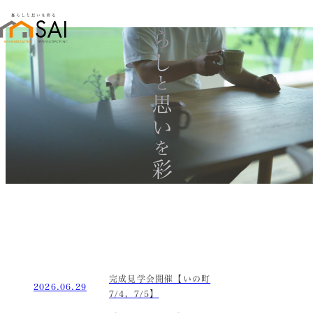
暮らし
と
思い
を
彩る
完成見学会開催【いの町
2026.06.29
7/4，7/5】