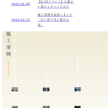
【6/28イベント】心地よ
2026.06.08
い暮らしのつくりかた
施工事例を追加しました
2026.04.16
「広い軒で外と繋がる
家」
施工事例
自
由
広
に
い
暮
軒
広
ら
で
あ
が
し、
複
外
え
り
支
雑
と
て
を
え
地
繋
を
愉
合
空
形
が
選
し
う
中
に
る
ぶ
む
二
テ
寄
家
家
家
世
ラ
り
帯
ス
添
の
の
う
家
家
家