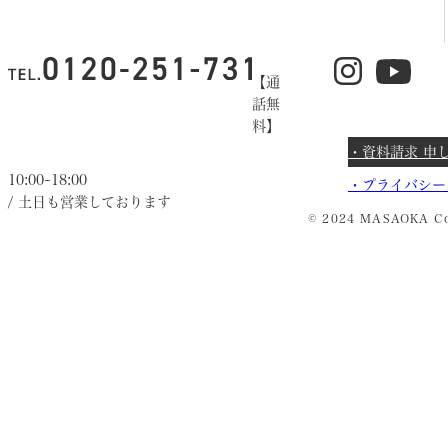
【通
話無
料】
・資料請求 申
10:00~18:00
・
プライバシー
/ 土日も営業しております
© 2024 MASAOKA Co