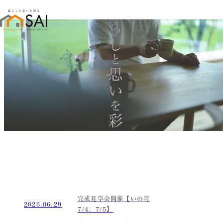
暮らし
と
思い
を
彩る
完成見学会開催【いの町
2026.06.29
7/4，7/5】