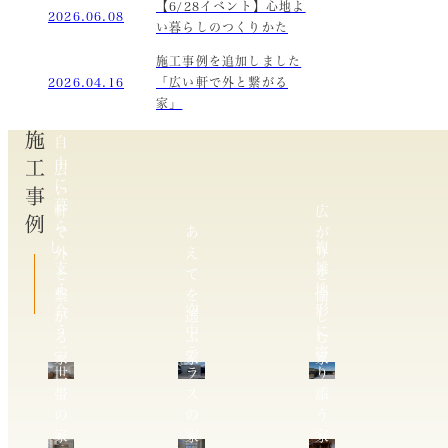
【6/28イベント】心地よ
2026.06.08
い暮らしのつくりかた
施工事例を追加しました
2026.04.16
「広い軒で外と繋がる
家」
施工事例
自
由
広
に
い
暮
軒
広
ら
で
あ
が
し、
複
外
え
り
支
雑
と
て
を
え
地
繋
を
愉
合
空
形
が
選
し
う
中
に
る
ぶ
む
二
テ
寄
家
家
家
世
ラ
り
帯
ス
添
の
の
う
家
家
家