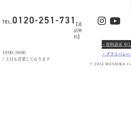
【通
話無
料】
・資料請求 申
10:00~18:00
・
プライバシー
/ 土日も営業しております
© 2024 MASAOKA Co