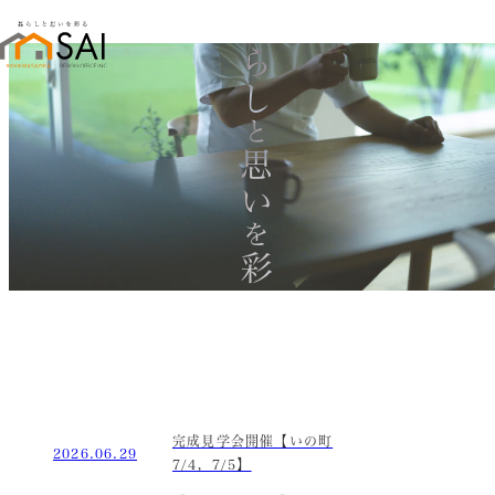
暮らし
と
思い
を
彩る
完成見学会開催【いの町
2026.06.29
7/4，7/5】