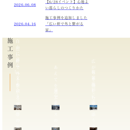
【6/28イベント】心地よ
2026.06.08
い暮らしのつくりかた
施工事例を追加しました
2026.04.16
「広い軒で外と繋がる
家」
施工事例
自
由
広
に
い
暮
軒
広
ら
で
あ
が
し、
複
外
え
り
支
雑
と
て
を
え
地
繋
を
愉
合
空
形
が
選
し
う
中
に
る
ぶ
む
二
テ
寄
家
家
家
世
ラ
り
帯
ス
添
の
の
う
家
家
家