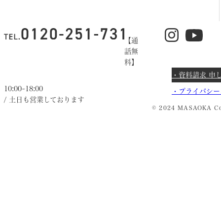
【通
話無
料】
・資料請求 申
10:00~18:00
・
プライバシー
/ 土日も営業しております
© 2024 MASAOKA Co