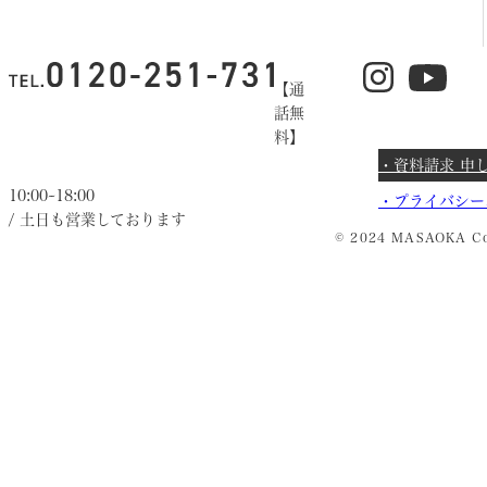
【通
話無
料】
・資料請求 申
10:00~18:00
・
プライバシー
/ 土日も営業しております
© 2024 MASAOKA Co