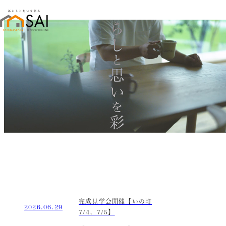
暮らし
と
思い
を
彩る
完成見学会開催【いの町
2026.06.29
7/4，7/5】