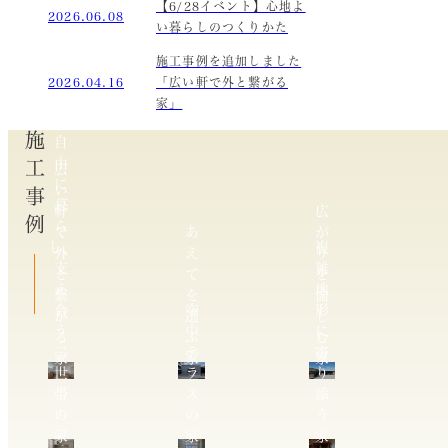
【6/28イベント】心地よ
2026.06.08
い暮らしのつくりかた
施工事例を追加しました
2026.04.16
「広い軒で外と繋がる
家」
施工事例
自
由
広
に
い
暮
軒
広
ら
で
あ
が
し、
複
外
え
り
支
雑
と
て
を
え
地
繋
を
愉
合
空
形
が
選
し
う
中
に
る
ぶ
む
二
テ
寄
家
家
家
世
ラ
り
帯
ス
添
の
の
う
家
家
家