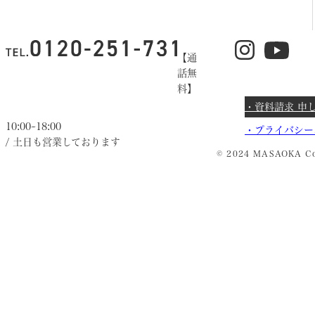
【通
話無
料】
・資料請求 申
10:00~18:00
・
プライバシー
/ 土日も営業しております
© 2024 MASAOKA Co