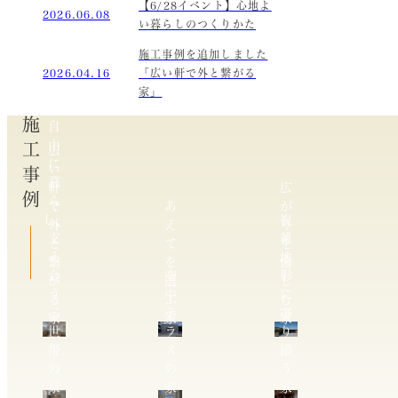
【6/28イベント】心地よ
2026.06.08
い暮らしのつくりかた
施工事例を追加しました
2026.04.16
「広い軒で外と繋がる
家」
施工事例
自
由
広
に
い
暮
軒
広
ら
で
あ
が
し、
複
外
え
り
支
雑
と
て
を
え
地
繋
を
愉
合
空
形
が
選
し
う
中
に
る
ぶ
む
二
テ
寄
家
家
家
世
ラ
り
帯
ス
添
の
の
う
家
家
家