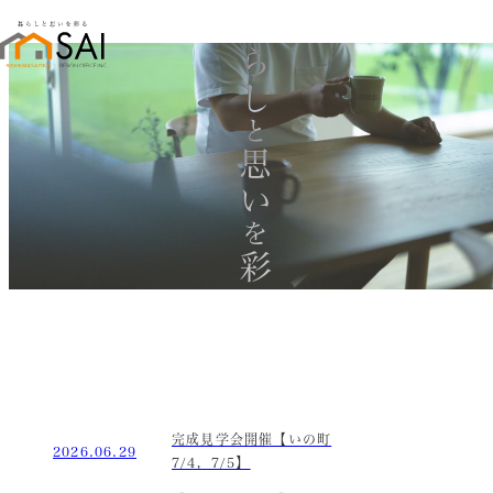
暮らし
と
思い
を
彩る
完成見学会開催【いの町
2026.06.29
7/4，7/5】