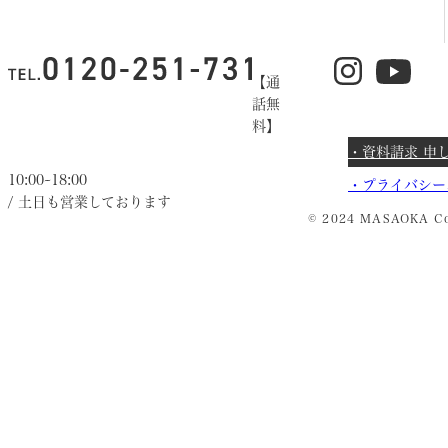
【通
話無
料】
・資料請求 申
10:00~18:00
・
プライバシー
/ 土日も営業しております
© 2024 MASAOKA Co