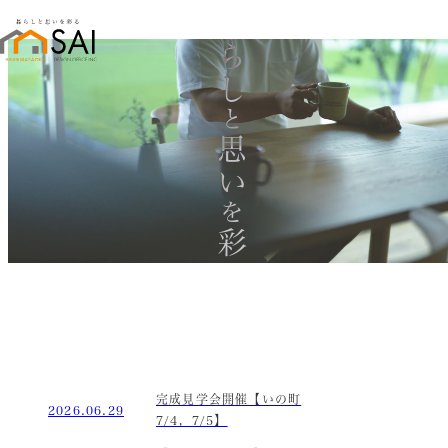
暮らし
と
思い
を
彩る
完成見学会開催【いの町
2026.06.29
7/4，7/5】