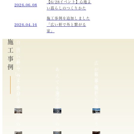
【6/28イベント】心地よ
2026.06.08
い暮らしのつくりかた
施工事例を追加しました
2026.04.16
「広い軒で外と繋がる
家」
施工事例
自
由
広
に
い
暮
軒
広
ら
で
あ
が
し、
複
外
え
り
支
雑
と
て
を
え
地
繋
を
愉
合
空
形
が
選
し
う
中
に
る
ぶ
む
二
テ
寄
家
家
家
世
ラ
り
帯
ス
添
の
の
う
家
家
家