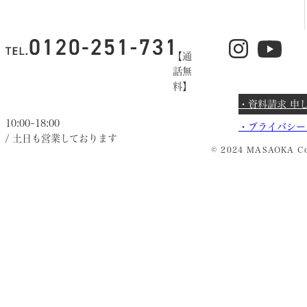
【通
話無
料】
・資料請求 申
10:00~18:00
・
プライバシー
/ 土日も営業しております
© 2024 MASAOKA Co