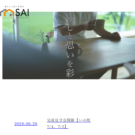
暮らし
と
思い
を
彩る
完成見学会開催【いの町
2026.06.29
7/4，7/5】