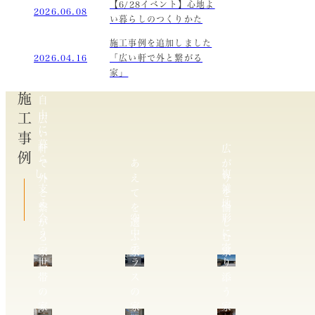
【6/28イベント】心地よ
2026.06.08
い暮らしのつくりかた
施工事例を追加しました
2026.04.16
「広い軒で外と繋がる
家」
施工事例
自
由
広
に
い
暮
軒
広
ら
で
あ
が
し、
複
外
え
り
支
雑
と
て
を
え
地
繋
を
愉
合
空
形
が
選
し
う
中
に
る
ぶ
む
二
テ
寄
家
家
家
世
ラ
り
帯
ス
添
の
の
う
家
家
家