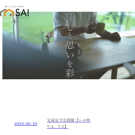
暮らし
と
思い
を
彩る
完成見学会開催【いの町
2026.06.29
7/4，7/5】