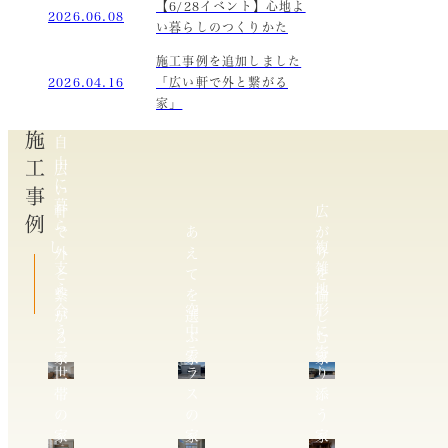
【6/28イベント】心地よ
2026.06.08
い暮らしのつくりかた
施工事例を追加しました
2026.04.16
「広い軒で外と繋がる
家」
施工事例
自
由
広
に
い
暮
軒
広
ら
で
あ
が
し、
複
外
え
り
支
雑
と
て
を
え
地
繋
を
愉
合
空
形
が
選
し
う
中
に
る
ぶ
む
二
テ
寄
家
家
家
世
ラ
り
帯
ス
添
の
の
う
家
家
家