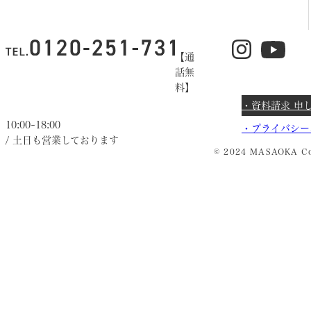
【通
話無
料】
・資料請求 申
10:00~18:00
・
プライバシー
/ 土日も営業しております
© 2024 MASAOKA Co