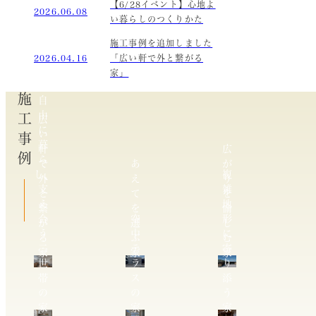
【6/28イベント】心地よ
2026.06.08
い暮らしのつくりかた
施工事例を追加しました
2026.04.16
「広い軒で外と繋がる
家」
施工事例
自
由
広
に
い
暮
軒
広
ら
で
あ
が
し、
複
外
え
り
支
雑
と
て
を
え
地
繋
を
愉
合
空
形
が
選
し
う
中
に
る
ぶ
む
二
テ
寄
家
家
家
世
ラ
り
帯
ス
添
の
の
う
家
家
家