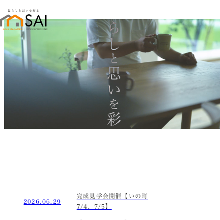
暮らし
と
思い
を
彩る
完成見学会開催【いの町
2026.06.29
7/4，7/5】