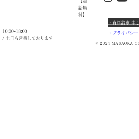
【通
話無
料】
・資料請求 申
10:00~18:00
・
プライバシー
/ 土日も営業しております
© 2024 MASAOKA Co