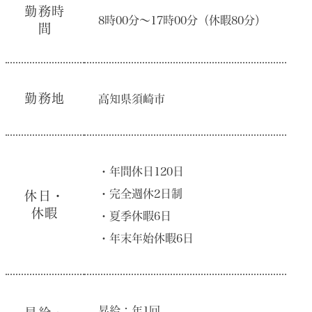
勤務時
8時00分〜17時00分（休暇80分）
間
勤務地
⾼知県須崎市
・年間休⽇120⽇
・完全週休2⽇制
休⽇・
休暇
・夏季休暇6⽇
・年末年始休暇6⽇
昇給：年1回