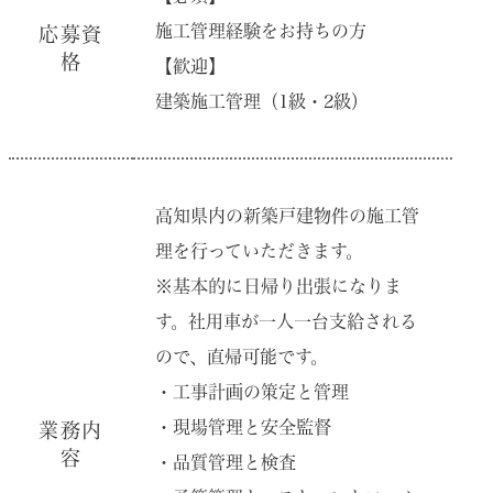
施⼯管理経験をお持ちの⽅
応募資
格
【歓迎】
建築施⼯管理（1級・2級）
⾼知県内の新築⼾建物件の施⼯管
理を⾏っていただきます。
※基本的に⽇帰り出張になりま
す。社⽤⾞が⼀⼈⼀台⽀給される
ので、直帰可能です。
・⼯事計画の策定と管理
・現場管理と安全監督
業務内
容
・品質管理と検査