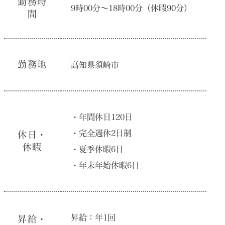
勤務時
9時00分〜18時00分（休暇90分）
間
勤務地
⾼知県須崎市
・年間休⽇120⽇
・完全週休2⽇制
休⽇・
休暇
・夏季休暇6⽇
・年末年始休暇6⽇
昇給：年1回
昇給・