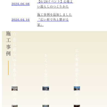
【6/28イベント】心地よ
2026.06.08
い暮らしのつくりかた
施工事例を追加しました
2026.04.16
「広い軒で外と繋がる
家」
施工事例
自
由
広
に
い
暮
軒
広
ら
で
あ
が
し、
複
外
え
り
支
雑
と
て
を
え
地
繋
を
愉
合
空
形
が
選
し
う
中
に
る
ぶ
む
二
テ
寄
家
家
家
世
ラ
り
帯
ス
添
の
の
う
家
家
家