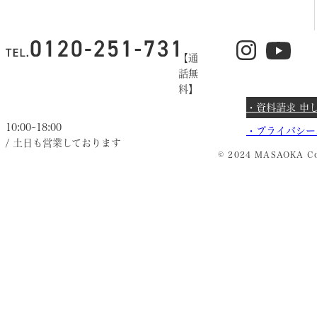
【通
話無
料】
・資料請求 申
10:00~18:00
・
プライバシー
/ 土日も営業しております
© 2024 MASAOKA Co