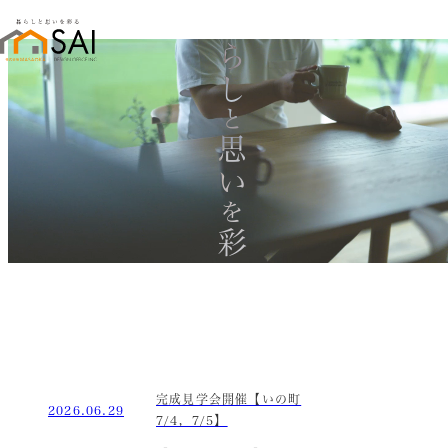
暮らし
と
思い
を
彩る
完成見学会開催【いの町
2026.06.29
7/4，7/5】