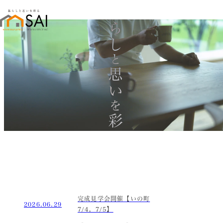
暮らし
と
思い
を
彩る
完成見学会開催【いの町
2026.06.29
7/4，7/5】