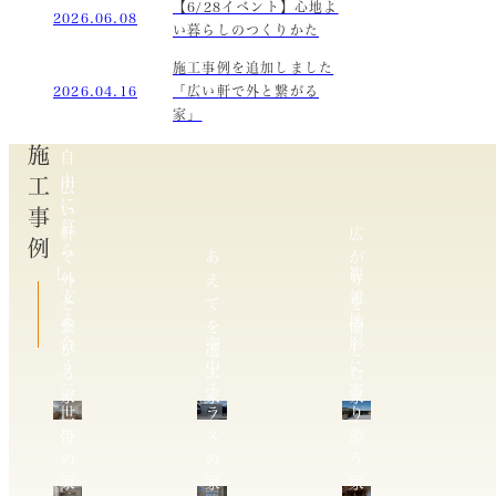
【6/28イベント】心地よ
2026.06.08
い暮らしのつくりかた
施工事例を追加しました
2026.04.16
「広い軒で外と繋がる
家」
施工事例
自
由
広
に
い
暮
軒
広
ら
で
あ
が
し、
複
外
え
り
支
雑
と
て
を
え
地
繋
を
愉
合
空
形
が
選
し
う
中
に
る
ぶ
む
二
テ
寄
家
家
家
世
ラ
り
帯
ス
添
の
の
う
家
家
家