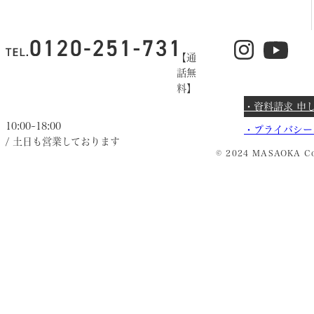
【通
話無
料】
・資料請求 申
10:00~18:00
・
プライバシー
/ 土日も営業しております
© 2024 MASAOKA Co