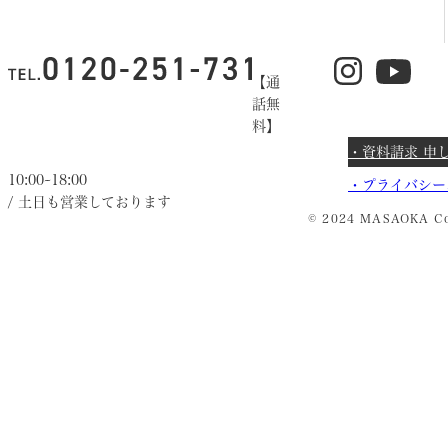
【通
話無
料】
・資料請求 申
10:00~18:00
・
プライバシー
/ 土日も営業しております
© 2024 MASAOKA Co