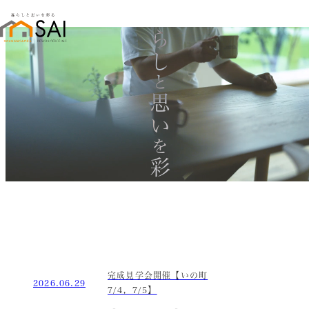
暮らし
と
思い
を
彩る
完成見学会開催【いの町
2026.06.29
7/4，7/5】