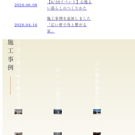
【6/28イベント】心地よ
2026.06.08
い暮らしのつくりかた
施工事例を追加しました
2026.04.16
「広い軒で外と繋がる
家」
施工事例
自
由
広
に
い
暮
軒
広
ら
で
あ
が
し、
複
外
え
り
支
雑
と
て
を
え
地
繋
を
愉
合
空
形
が
選
し
う
中
に
る
ぶ
む
二
テ
寄
家
家
家
世
ラ
り
帯
ス
添
の
の
う
家
家
家