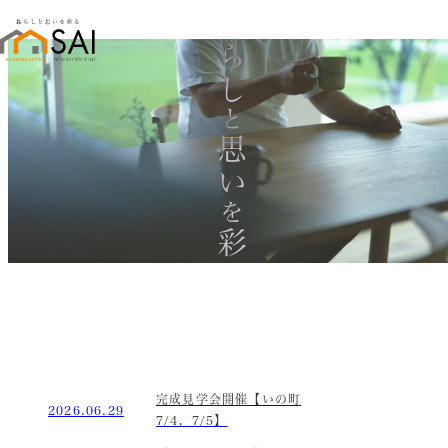
暮らし
と
思い
を
彩る
完成見学会開催【いの町
2026.06.29
7/4，7/5】