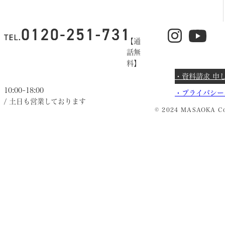
【通
話無
料】
・資料請求 申
10:00~18:00
・
プライバシー
/ 土日も営業しております
© 2024 MASAOKA Co