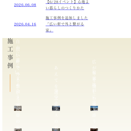
【6/28イベント】心地よ
2026.06.08
い暮らしのつくりかた
施工事例を追加しました
2026.04.16
「広い軒で外と繋がる
家」
施工事例
自
由
広
に
い
暮
軒
広
ら
で
あ
が
し、
複
外
え
り
支
雑
と
て
を
え
地
繋
を
愉
合
空
形
が
選
し
う
中
に
る
ぶ
む
二
テ
寄
家
家
家
世
ラ
り
帯
ス
添
の
の
う
家
家
家