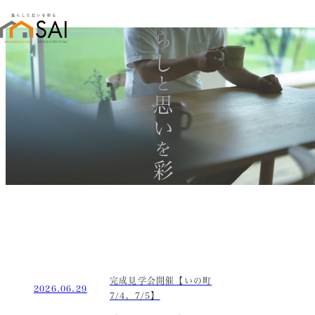
暮らし
と
思い
を
彩る
完成見学会開催【いの町
2026.06.29
7/4，7/5】