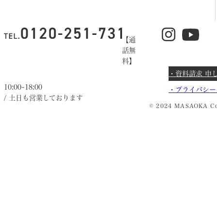
【通
話無
料】
・資料請求 申
10:00~18:00
・
プライバシー
/ 土日も営業しております
© 2024 MASAOKA Co