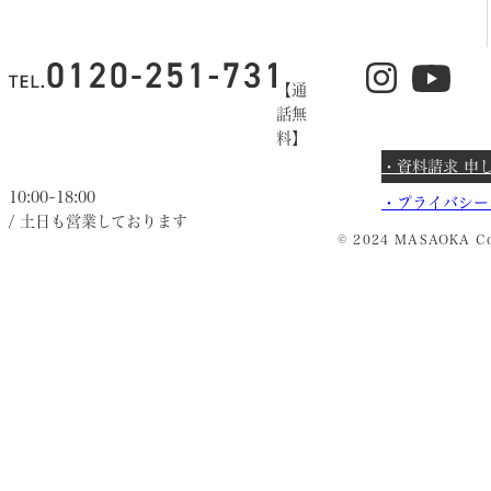
【通
話無
料】
・資料請求 申
10:00~18:00
・
プライバシー
/ 土日も営業しております
© 2024 MASAOKA Co