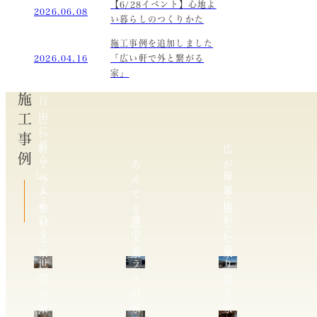
【6/28イベント】心地よ
2026.06.08
い暮らしのつくりかた
施工事例を追加しました
2026.04.16
「広い軒で外と繋がる
家」
施工事例
自
由
広
に
い
暮
軒
広
ら
で
あ
が
し、
複
外
え
り
支
雑
と
て
を
え
地
繋
を
愉
合
空
形
が
選
し
う
中
に
る
ぶ
む
二
テ
寄
家
家
家
世
ラ
り
帯
ス
添
の
の
う
家
家
家