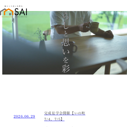
暮らし
と
思い
を
彩る
完成見学会開催【いの町
2026.06.29
7/4，7/5】