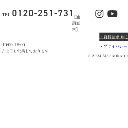
【通
話無
料】
・資料請求 申
10:00~18:00
・
プライバシー
/ 土日も営業しております
© 2024 MASAOKA Co