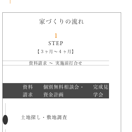
家づくりの流れ
1
STEP
【３ヶ月〜４ヶ月】
資料請求 〜 実施前打合せ
資料
個別無料相談会・
完成見
請求
資金計画
学会
土地探し・敷地調査