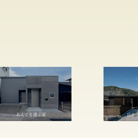
あえてを選ぶ家
広が