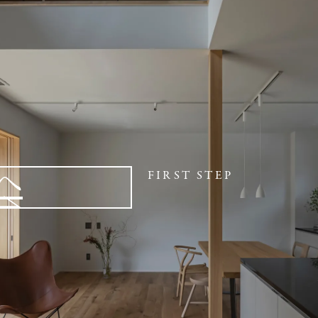
へ
FIRST STEP