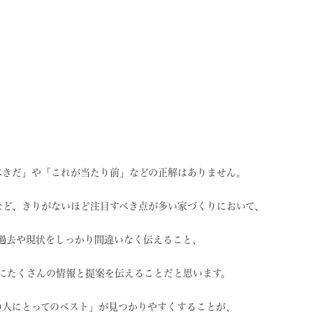
べきだ」や
「これが当たり前」などの
正解はありません。
など、
きりがないほど注目すべき点が
多い家づくりにおいて、
過去や現状を
しっかり間違いなく伝えること、
に
たくさんの情報と提案を
伝えることだと思います。
の人にとってのベスト」
が見つかりやすくすることが、