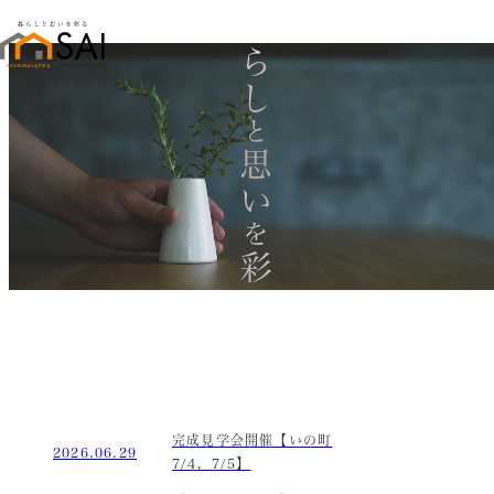
暮らし
と
思い
を
彩る
完成見学会開催【いの町
2026.06.29
7/4，7/5】