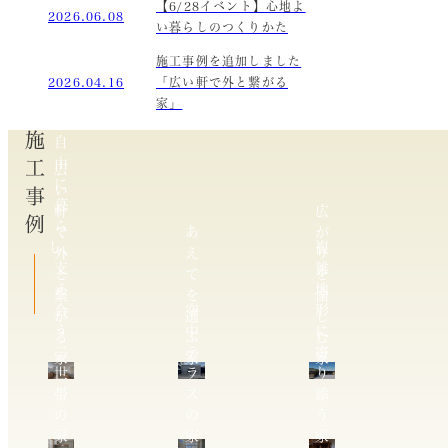
【6/28イベント】心地よ
2026.06.08
い暮らしのつくりかた
施工事例を追加しました
2026.04.16
「広い軒で外と繋がる
家」
施工事例
自
由
広
に
い
暮
軒
広
ら
で
あ
が
し、
複
外
え
り
支
雑
と
て
を
え
地
繋
を
愉
合
空
形
が
選
し
う
中
に
る
ぶ
む
二
テ
寄
家
家
家
世
ラ
り
帯
ス
添
の
の
う
家
家
家