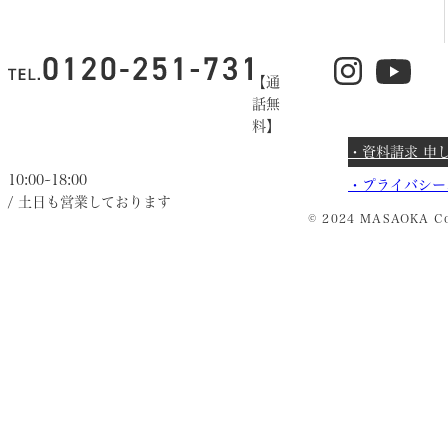
【通
話無
料】
・資料請求 申
10:00~18:00
・
プライバシー
/ 土日も営業しております
© 2024 MASAOKA Co