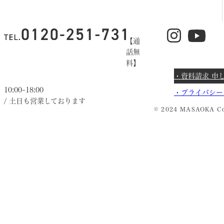
【通
話無
料】
・資料請求 申
10:00~18:00
・
プライバシー
/ 土日も営業しております
© 2024 MASAOKA Co