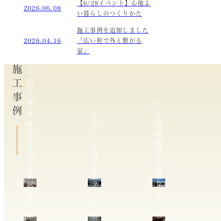
【6/28イベント】心地よ
2026.06.08
い暮らしのつくりかた
施工事例を追加しました
2026.04.16
「広い軒で外と繋がる
家」
施工事例
自
由
広
に
い
暮
軒
広
ら
で
あ
が
し、
複
外
え
り
支
雑
と
て
を
え
地
繋
を
愉
合
空
形
が
選
し
う
中
に
る
ぶ
む
二
テ
寄
家
家
家
世
ラ
り
帯
ス
添
の
の
う
家
家
家