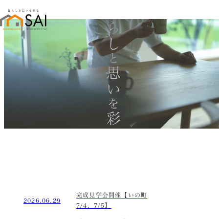
暮らし
と
思い
を
彩る
完成見学会開催【いの町
2026.06.29
7/4，7/5】