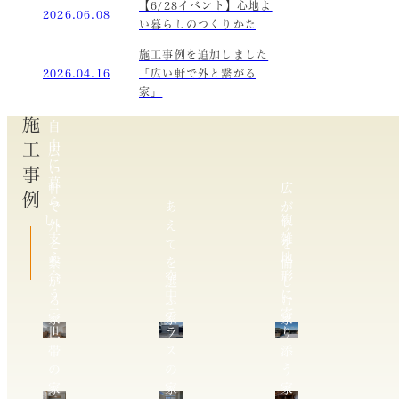
【6/28イベント】心地よ
2026.06.08
い暮らしのつくりかた
施工事例を追加しました
2026.04.16
「広い軒で外と繋がる
家」
施工事例
自
由
広
に
い
暮
軒
広
ら
で
あ
が
し、
複
外
え
り
支
雑
と
て
を
え
地
繋
を
愉
合
空
形
が
選
し
う
中
に
る
ぶ
む
二
テ
寄
家
家
家
世
ラ
り
帯
ス
添
の
の
う
家
家
家