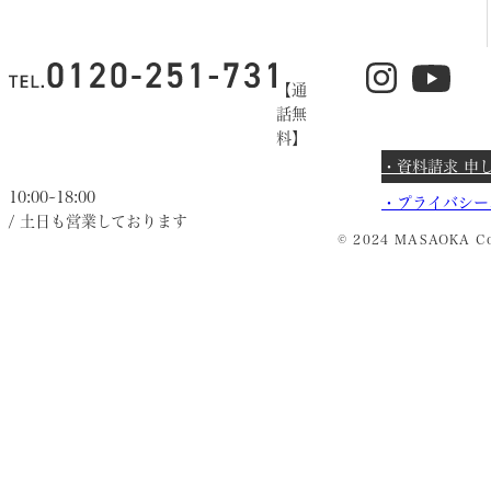
【通
話無
料】
・資料請求 申
10:00~18:00
・
プライバシー
/ 土日も営業しております
© 2024 MASAOKA Co