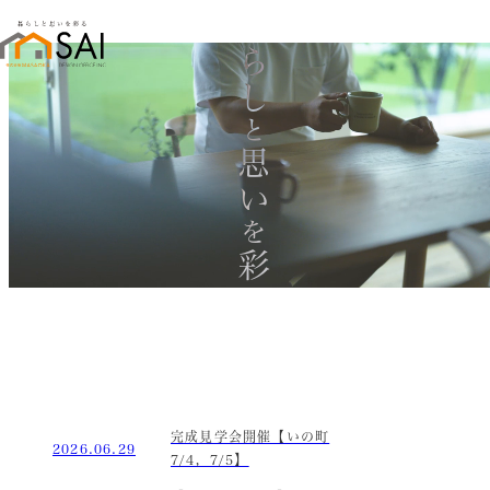
暮らし
と
思い
を
彩る
完成見学会開催【いの町
2026.06.29
7/4，7/5】