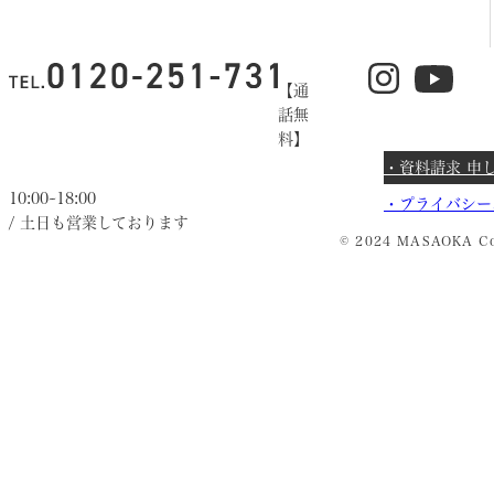
【通
話無
料】
・資料請求 申
10:00~18:00
・
プライバシー
/ 土日も営業しております
© 2024 MASAOKA Co