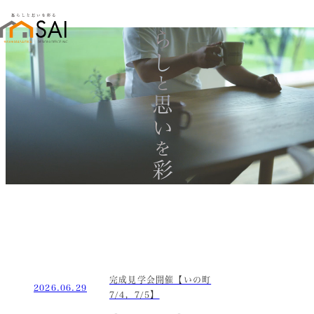
暮らし
と
思い
を
彩る
完成見学会開催【いの町
2026.06.29
7/4，7/5】