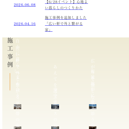
【6/28イベント】心地よ
2026.06.08
い暮らしのつくりかた
施工事例を追加しました
2026.04.16
「広い軒で外と繋がる
家」
施工事例
自
由
広
に
い
暮
軒
広
ら
で
あ
が
し、
複
外
え
り
支
雑
と
て
を
え
地
繋
を
愉
合
空
形
が
選
し
う
中
に
る
ぶ
む
二
テ
寄
家
家
家
世
ラ
り
帯
ス
添
の
の
う
家
家
家