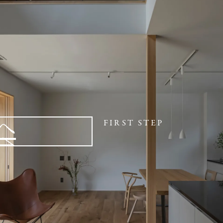
へ
FIRST STEP