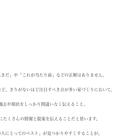
べきだ」や
「これが当たり前」などの
正解はありません。
など、
きりがないほど注目すべき点が
多い家づくりにおいて、
過去や現状を
しっかり間違いなく伝えること、
に
たくさんの情報と提案を
伝えることだと思います。
の人にとってのベスト」
が見つかりやすくすることが、