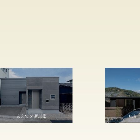
あえてを選ぶ家
広が