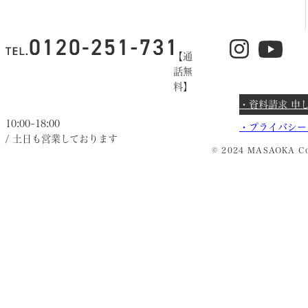
【通
話無
料】
・資料請求 申
10:00~18:00
・
プライバシー
/ 土日も営業しております
© 2024 MASAOKA Co