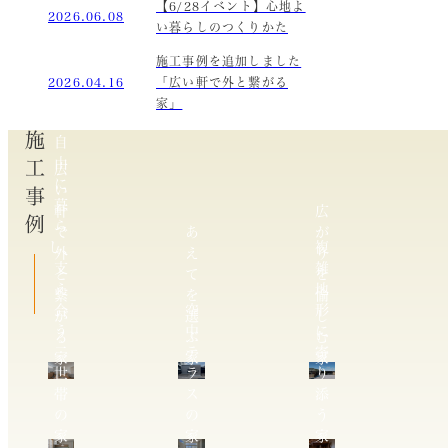
【6/28イベント】心地よ
2026.06.08
い暮らしのつくりかた
施工事例を追加しました
2026.04.16
「広い軒で外と繋がる
家」
施工事例
自
由
広
に
い
暮
軒
広
ら
で
あ
が
し、
複
外
え
り
支
雑
と
て
を
え
地
繋
を
愉
合
空
形
が
選
し
う
中
に
る
ぶ
む
二
テ
寄
家
家
家
世
ラ
り
帯
ス
添
の
の
う
家
家
家