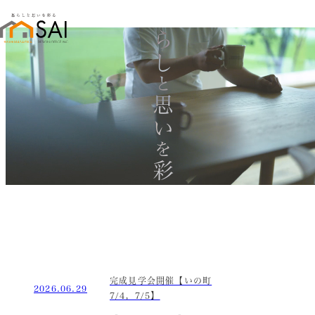
暮らし
と
思い
を
彩る
完成見学会開催【いの町
2026.06.29
7/4，7/5】