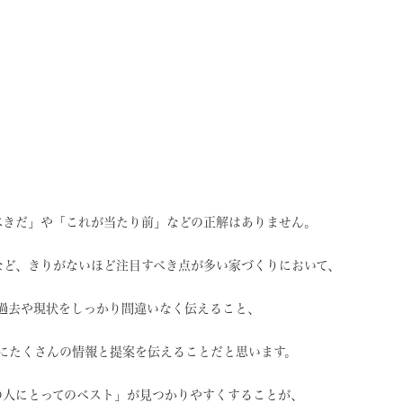
べきだ」や
「これが当たり前」などの
正解はありません。
など、
きりがないほど注目すべき点が
多い家づくりにおいて、
過去や現状を
しっかり間違いなく伝えること、
に
たくさんの情報と提案を
伝えることだと思います。
の人にとってのベスト」
が見つかりやすくすることが、