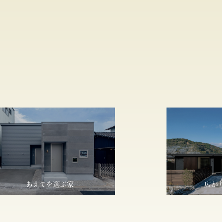
あえてを選ぶ家
広が