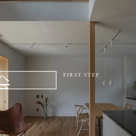
へ
FIRST STEP