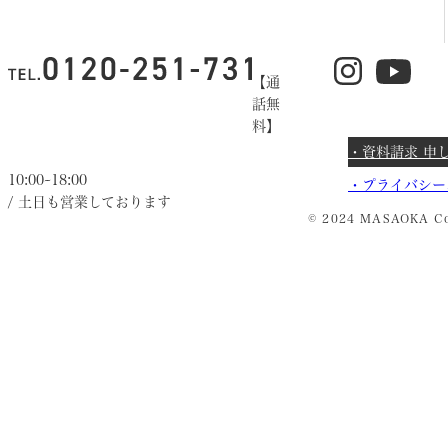
【通
話無
料】
・資料請求 申
10:00~18:00
・
プライバシー
/ 土日も営業しております
© 2024 MASAOKA Co