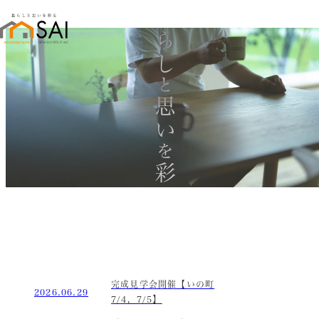
暮らし
と
思い
を
彩る
完成見学会開催【いの町
2026.06.29
7/4，7/5】