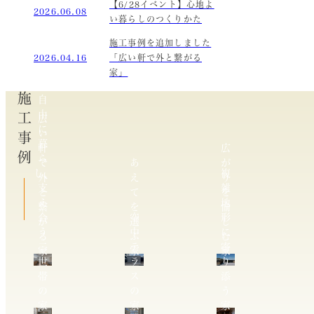
【6/28イベント】心地よ
2026.06.08
い暮らしのつくりかた
施工事例を追加しました
2026.04.16
「広い軒で外と繋がる
家」
施工事例
自
由
広
に
い
暮
軒
広
ら
で
あ
が
し、
複
外
え
り
支
雑
と
て
を
え
地
繋
を
愉
合
空
形
が
選
し
う
中
に
る
ぶ
む
二
テ
寄
家
家
家
世
ラ
り
帯
ス
添
の
の
う
家
家
家