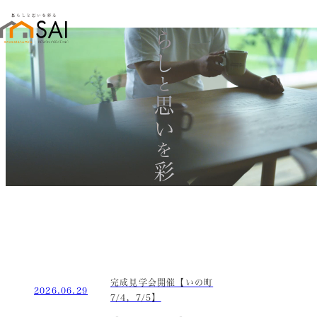
暮らし
と
思い
を
彩る
完成見学会開催【いの町
2026.06.29
7/4，7/5】