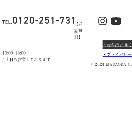
【通
話無
料】
・資料請求 申
10:00~18:00
・
プライバシー
/ 土日も営業しております
© 2024 MASAOKA Co