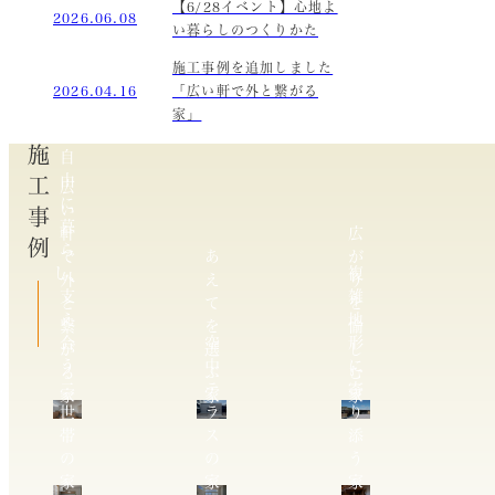
【6/28イベント】心地よ
2026.06.08
い暮らしのつくりかた
施工事例を追加しました
2026.04.16
「広い軒で外と繋がる
家」
施工事例
自
由
広
に
い
暮
軒
広
ら
で
あ
が
し、
複
外
え
り
支
雑
と
て
を
え
地
繋
を
愉
合
空
形
が
選
し
う
中
に
る
ぶ
む
二
テ
寄
家
家
家
世
ラ
り
帯
ス
添
の
の
う
家
家
家