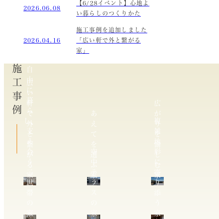
【6/28イベント】心地よ
2026.06.08
い暮らしのつくりかた
施工事例を追加しました
2026.04.16
「広い軒で外と繋がる
家」
施工事例
自
由
広
に
い
暮
軒
広
ら
で
あ
が
し、
複
外
え
り
支
雑
と
て
を
え
地
繋
を
愉
合
空
形
が
選
し
う
中
に
る
ぶ
む
二
テ
寄
家
家
家
世
ラ
り
帯
ス
添
の
の
う
家
家
家