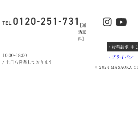
【通
話無
料】
・資料請求 申
10:00~18:00
・
プライバシー
/ 土日も営業しております
© 2024 MASAOKA Co