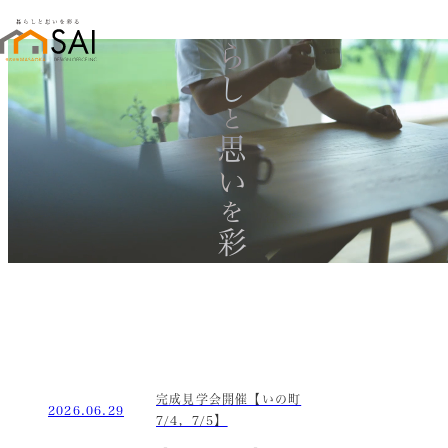
暮らし
と
思い
を
彩る
完成見学会開催【いの町
2026.06.29
7/4，7/5】