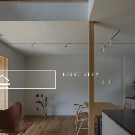
へ
FIRST STEP