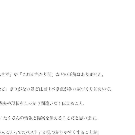
べきだ」や
「これが当たり前」などの
正解はありません。
など、
きりがないほど注目すべき点が
多い家づくりにおいて、
過去や現状を
しっかり間違いなく伝えること、
に
たくさんの情報と提案を
伝えることだと思います。
の人にとってのベスト」
が見つかりやすくすることが、