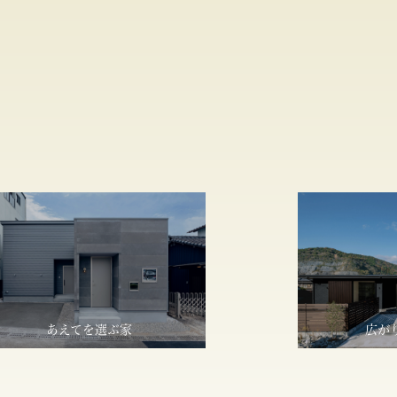
あえてを選ぶ家
広が