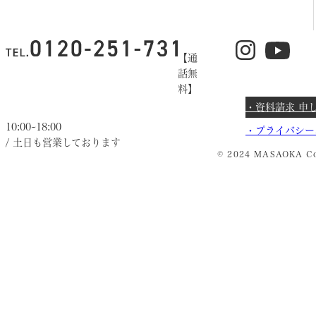
【通
話無
料】
・資料請求 申
10:00~18:00
・
プライバシー
/ 土日も営業しております
© 2024 MASAOKA Co