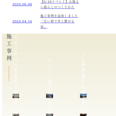
【6/28イベント】心地よ
2026.06.08
い暮らしのつくりかた
施工事例を追加しました
2026.04.16
「広い軒で外と繋がる
家」
施工事例
自
由
広
に
い
暮
軒
広
ら
で
あ
が
し、
複
外
え
り
支
雑
と
て
を
え
地
繋
を
愉
合
空
形
が
選
し
う
中
に
る
ぶ
む
二
テ
寄
家
家
家
世
ラ
り
帯
ス
添
の
の
う
家
家
家