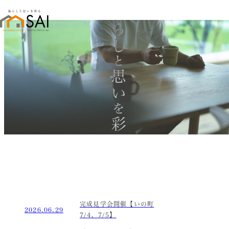
暮らし
と
思い
を
彩る
完成見学会開催【いの町
2026.06.29
7/4，7/5】