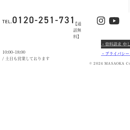
【通
話無
料】
・資料請求 申
10:00~18:00
・
プライバシー
/ 土日も営業しております
© 2024 MASAOKA Co