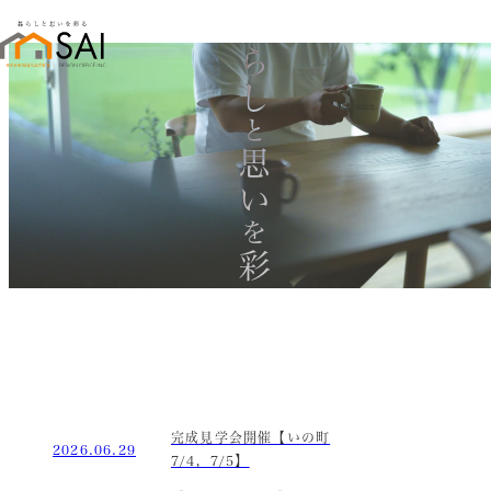
暮らし
と
思い
を
彩る
完成見学会開催【いの町
2026.06.29
7/4，7/5】