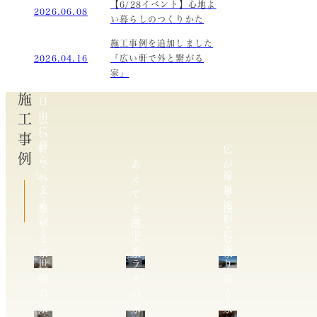
【6/28イベント】心地よ
2026.06.08
い暮らしのつくりかた
施工事例を追加しました
2026.04.16
「広い軒で外と繋がる
家」
施工事例
自
由
広
に
い
暮
軒
広
ら
で
あ
が
し、
複
外
え
り
支
雑
と
て
を
え
地
繋
を
愉
合
空
形
が
選
し
う
中
に
る
ぶ
む
二
テ
寄
家
家
家
世
ラ
り
帯
ス
添
の
の
う
家
家
家