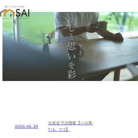
暮らし
と
思い
を
彩る
完成見学会開催【いの町
2026.06.29
7/4，7/5】