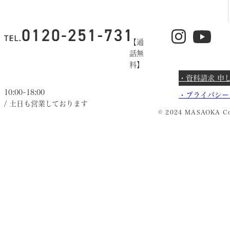
【通
話無
料】
・資料請求 申
10:00~18:00
・
プライバシー
/ 土日も営業しております
© 2024 MASAOKA Co