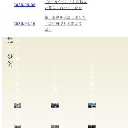
【6/28イベント】心地よ
2026.06.08
い暮らしのつくりかた
施工事例を追加しました
2026.04.16
「広い軒で外と繋がる
家」
施工事例
自
由
広
に
い
暮
軒
広
ら
で
あ
が
し、
複
外
え
り
支
雑
と
て
を
え
地
繋
を
愉
合
空
形
が
選
し
う
中
に
る
ぶ
む
二
テ
寄
家
家
家
世
ラ
り
帯
ス
添
の
の
う
家
家
家