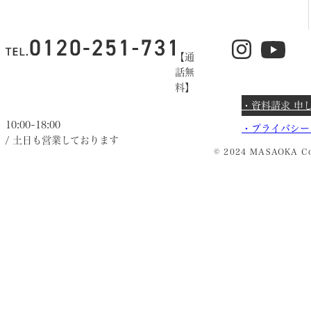
【通
話無
料】
・資料請求 申
10:00~18:00
・
プライバシー
/ 土日も営業しております
© 2024 MASAOKA Co