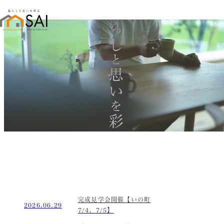
暮らし
と
思い
を
彩る
完成見学会開催【いの町
2026.06.29
7/4，7/5】