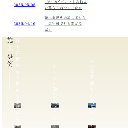
【6/28イベント】心地よ
2026.06.08
い暮らしのつくりかた
施工事例を追加しました
2026.04.16
「広い軒で外と繋がる
家」
施工事例
自
由
広
に
い
暮
軒
広
ら
で
あ
が
し、
複
外
え
り
支
雑
と
て
を
え
地
繋
を
愉
合
空
形
が
選
し
う
中
に
る
ぶ
む
二
テ
寄
家
家
家
世
ラ
り
帯
ス
添
の
の
う
家
家
家