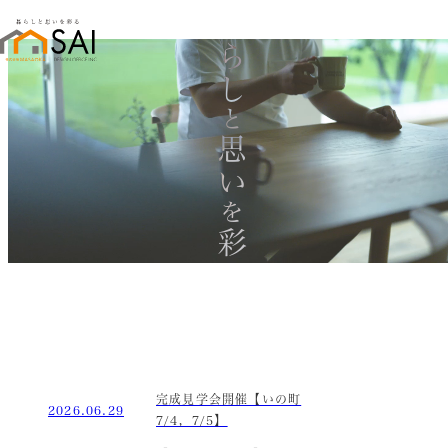
暮らし
と
思い
を
彩る
完成見学会開催【いの町
2026.06.29
7/4，7/5】