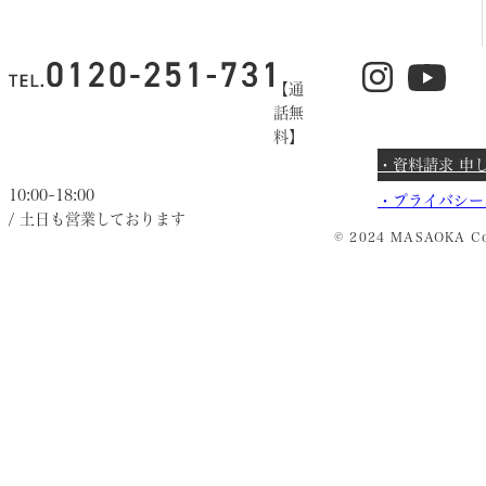
【通
話無
料】
・資料請求 申
10:00~18:00
・
プライバシー
/ 土日も営業しております
© 2024 MASAOKA Co