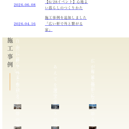
【6/28イベント】心地よ
2026.06.08
い暮らしのつくりかた
施工事例を追加しました
2026.04.16
「広い軒で外と繋がる
家」
施工事例
自
由
広
に
い
暮
軒
広
ら
で
あ
が
し、
複
外
え
り
支
雑
と
て
を
え
地
繋
を
愉
合
空
形
が
選
し
う
中
に
る
ぶ
む
二
テ
寄
家
家
家
世
ラ
り
帯
ス
添
の
の
う
家
家
家