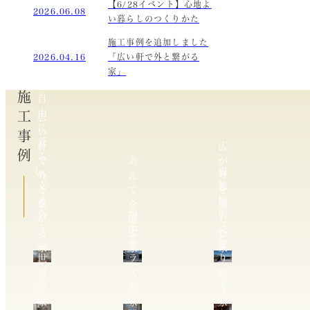
【6/28イベント】心地よ
2026.06.08
い暮らしのつくりかた
施工事例を追加しました
2026.04.16
「広い軒で外と繋がる
家」
施工事例
自
由
広
に
い
暮
軒
広
ら
で
あ
が
し、
複
外
え
り
支
雑
と
て
を
え
地
繋
を
愉
合
空
形
が
選
し
う
中
に
る
ぶ
む
二
テ
寄
家
家
家
世
ラ
り
帯
ス
添
の
の
う
家
家
家