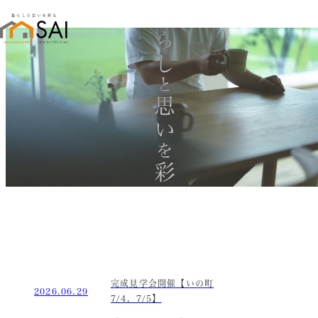
暮らし
と
思い
を
彩る
完成見学会開催【いの町
2026.06.29
7/4，7/5】