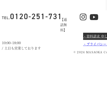
【通
話無
料】
・資料請求 申
10:00~18:00
・
プライバシー
/ 土日も営業しております
© 2024 MASAOKA Co