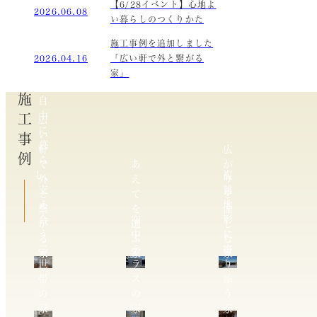
【6/28イベント】心地よ
2026.06.08
い暮らしのつくりかた
施工事例を追加しました
2026.04.16
「広い軒で外と繋がる
家」
施工事例
自
由
広
に
い
暮
軒
広
ら
で
あ
が
し、
複
外
え
り
支
雑
と
て
を
え
地
繋
を
愉
合
空
形
が
選
し
う
中
に
る
ぶ
む
二
テ
寄
家
家
家
世
ラ
り
帯
ス
添
の
の
う
家
家
家