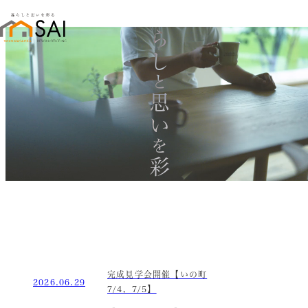
暮らし
と
思い
を
彩る
完成見学会開催【いの町
2026.06.29
7/4，7/5】