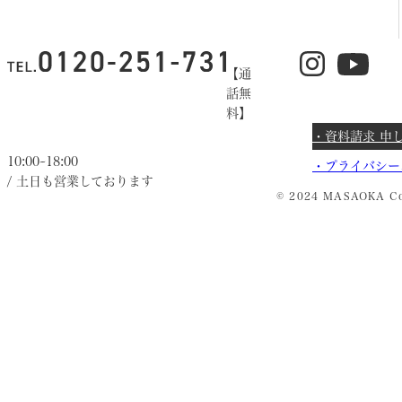
【通
話無
料】
・資料請求 申
10:00~18:00
・
プライバシー
/ 土日も営業しております
© 2024 MASAOKA Co