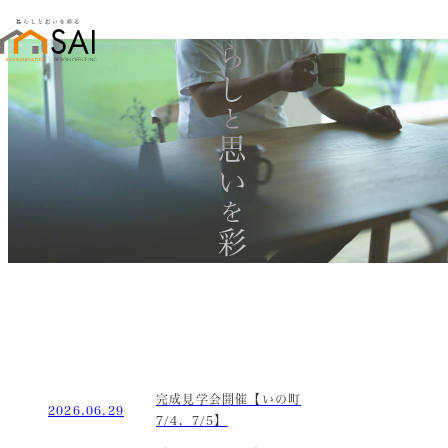
暮らし
と
思い
を
彩る
完成見学会開催【いの町
2026.06.29
7/4，7/5】