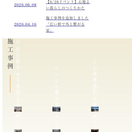
【6/28イベント】心地よ
2026.06.08
い暮らしのつくりかた
施工事例を追加しました
2026.04.16
「広い軒で外と繋がる
家」
施工事例
自
由
広
に
い
暮
軒
広
ら
で
あ
が
し、
複
外
え
り
支
雑
と
て
を
え
地
繋
を
愉
合
空
形
が
選
し
う
中
に
る
ぶ
む
二
テ
寄
家
家
家
世
ラ
り
帯
ス
添
の
の
う
家
家
家