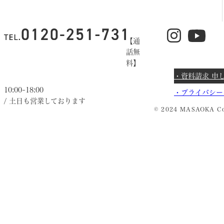
【通
話無
料】
・資料請求 申
10:00~18:00
・
プライバシー
/ 土日も営業しております
© 2024 MASAOKA Co