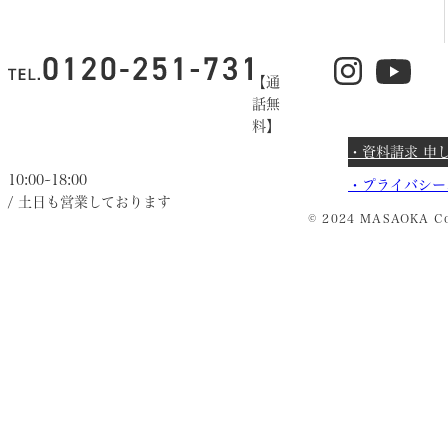
【通
話無
料】
・資料請求 申
10:00~18:00
・
プライバシー
/ 土日も営業しております
© 2024 MASAOKA Co