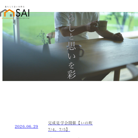
暮らし
と
思い
を
彩る
完成見学会開催【いの町
2026.06.29
7/4，7/5】