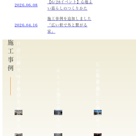
【6/28イベント】心地よ
2026.06.08
い暮らしのつくりかた
施工事例を追加しました
2026.04.16
「広い軒で外と繋がる
家」
施工事例
自
由
広
に
い
暮
軒
広
ら
で
あ
が
し、
複
外
え
り
支
雑
と
て
を
え
地
繋
を
愉
合
空
形
が
選
し
う
中
に
る
ぶ
む
二
テ
寄
家
家
家
世
ラ
り
帯
ス
添
の
の
う
家
家
家