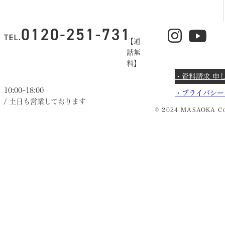
【通
話無
料】
・資料請求 申
10:00~18:00
・
プライバシー
/ 土日も営業しております
© 2024 MASAOKA Co