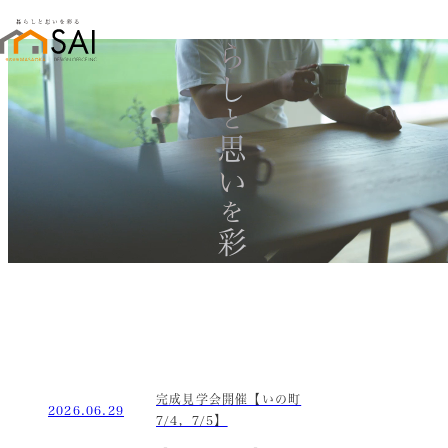
暮らし
と
思い
を
彩る
完成見学会開催【いの町
2026.06.29
7/4，7/5】