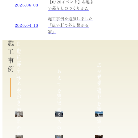
【6/28イベント】心地よ
2026.06.08
い暮らしのつくりかた
施工事例を追加しました
2026.04.16
「広い軒で外と繋がる
家」
施工事例
自
由
広
に
い
暮
軒
広
ら
で
あ
が
し、
複
外
え
り
支
雑
と
て
を
え
地
繋
を
愉
合
空
形
が
選
し
う
中
に
る
ぶ
む
二
テ
寄
家
家
家
世
ラ
り
帯
ス
添
の
の
う
家
家
家