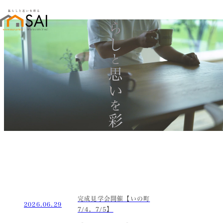
暮らし
と
思い
を
彩る
完成見学会開催【いの町
2026.06.29
7/4，7/5】