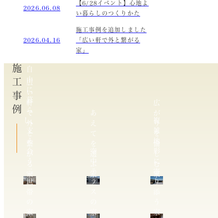
【6/28イベント】心地よ
2026.06.08
い暮らしのつくりかた
施工事例を追加しました
2026.04.16
「広い軒で外と繋がる
家」
施工事例
自
由
広
に
い
暮
軒
広
ら
で
あ
が
し、
複
外
え
り
支
雑
と
て
を
え
地
繋
を
愉
合
空
形
が
選
し
う
中
に
る
ぶ
む
二
テ
寄
家
家
家
世
ラ
り
帯
ス
添
の
の
う
家
家
家