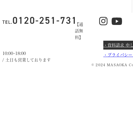
【通
話無
料】
・資料請求 申
10:00~18:00
・
プライバシー
/ 土日も営業しております
© 2024 MASAOKA Co