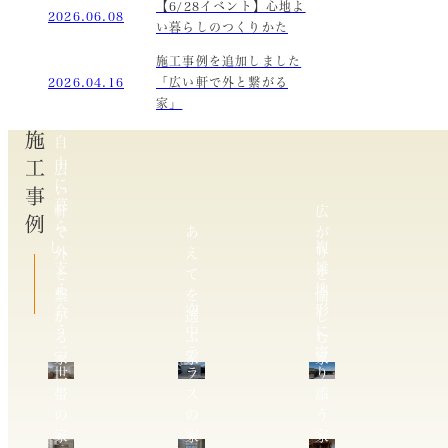
【6/28イベント】心地よ
2026.06.08
い暮らしのつくりかた
施工事例を追加しました
2026.04.16
「広い軒で外と繋がる
家」
施工事例
自
由
広
に
い
暮
軒
広
ら
で
あ
が
し、
複
外
え
り
支
雑
と
て
を
え
地
繋
を
愉
合
空
形
が
選
し
う
中
に
る
ぶ
む
二
テ
寄
家
家
家
世
ラ
り
帯
ス
添
の
の
う
家
家
家