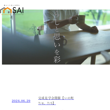
暮らし
と
思い
を
彩る
完成見学会開催【いの町
2026.06.29
7/4，7/5】