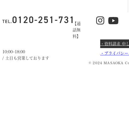
【通
話無
料】
・資料請求 申
10:00~18:00
・
プライバシー
/ 土日も営業しております
© 2024 MASAOKA Co