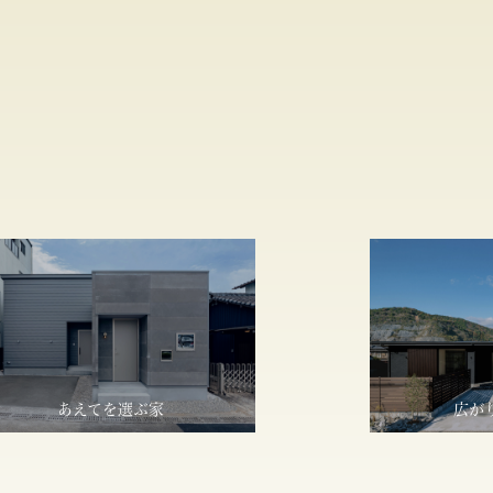
あえてを選ぶ家
広が