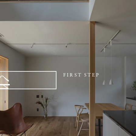
へ
FIRST STEP