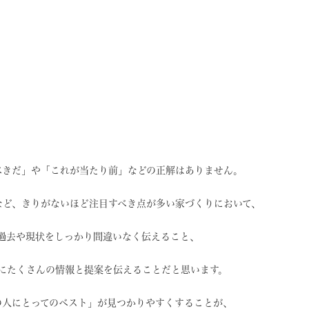
べきだ」や
「これが当たり前」などの
正解はありません。
など、
きりがないほど注目すべき点が
多い家づくりにおいて、
過去や現状を
しっかり間違いなく伝えること、
に
たくさんの情報と提案を
伝えることだと思います。
の人にとってのベスト」
が見つかりやすくすることが、