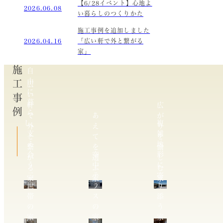
【6/28イベント】心地よ
2026.06.08
い暮らしのつくりかた
施工事例を追加しました
2026.04.16
「広い軒で外と繋がる
家」
施工事例
自
由
広
に
い
暮
軒
広
ら
で
あ
が
し、
複
外
え
り
支
雑
と
て
を
え
地
繋
を
愉
合
空
形
が
選
し
う
中
に
る
ぶ
む
二
テ
寄
家
家
家
世
ラ
り
帯
ス
添
の
の
う
家
家
家