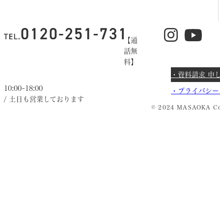
【通
話無
料】
・資料請求 申
10:00~18:00
・
プライバシー
/ 土日も営業しております
© 2024 MASAOKA Co